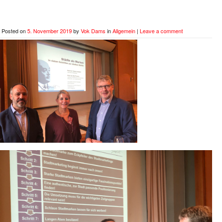
Posted on
5. November 2019
by
Vok Dams
in
Allgemein
|
Leave a comment