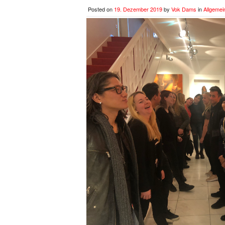
Posted on
19. Dezember 2019
by
Vok Dams
in
Allgemei