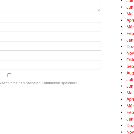
Jul
Jun
Mai
Apr
Mär
Feb
Jan
Dez
Nov
Okt
Sep
Aug
Jul
wser für meinen nächsten Kommentar speichern.
Jun
Mai
Apr
Mär
Feb
Jan
Dez
Nov