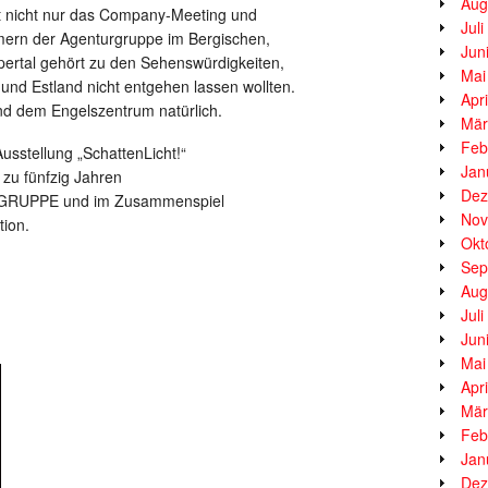
Aug
ft nicht nur das Company-Meeting und
Jul
mern der Agenturgruppe im Bergischen,
Jun
tal gehört zu den Sehenswürdigkeiten,
Mai
a und Estland nicht entgehen lassen wollten.
Apr
 dem Engelszentrum natürlich.
Mär
Feb
usstellung „SchattenLicht!“
Jan
t zu fünfzig Jahren
Dez
 GRUPPE und im Zusammenspiel
Nov
tion.
Okt
Sep
Aug
Jul
Jun
Mai
Apr
Mär
Feb
Jan
Dez