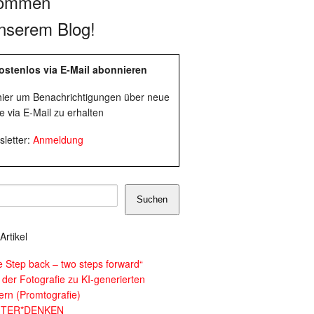
kommen
nserem Blog!
ostenlos via E-Mail abonnieren
 hier um Benachrichtigungen über neue
e via E-Mail zu erhalten
letter:
Anmeldung
Suchen
Artikel
e Step back – two steps forward“
 der Fotografie zu KI-generierten
dern (Promtografie)
ITER*DENKEN