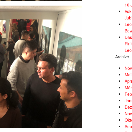
10 
Vok
Jub
Leor
Bew
Das
Fin
Leo
Archive
Nov
Mai
Apr
Mär
Feb
Jan
Dez
Nov
Okt
Sep