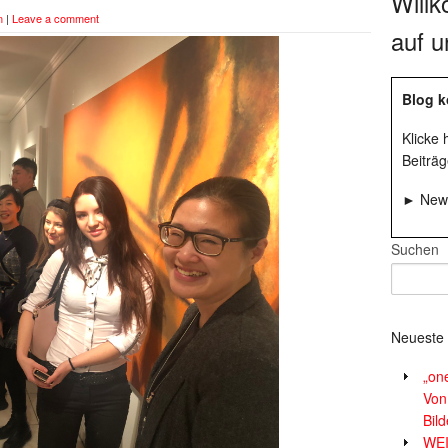
Will
n
|
Leave a comment
auf u
Blog k
Klicke
Beiträg
► News
Suchen
Neueste 
„on
Von
Bil
WE