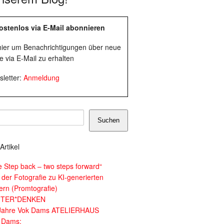
ostenlos via E-Mail abonnieren
 hier um Benachrichtigungen über neue
e via E-Mail zu erhalten
letter:
Anmeldung
Suchen
Artikel
e Step back – two steps forward“
 der Fotografie zu KI-generierten
dern (Promtografie)
ITER*DENKEN
Jahre Vok Dams ATELIERHAUS
 Dams: