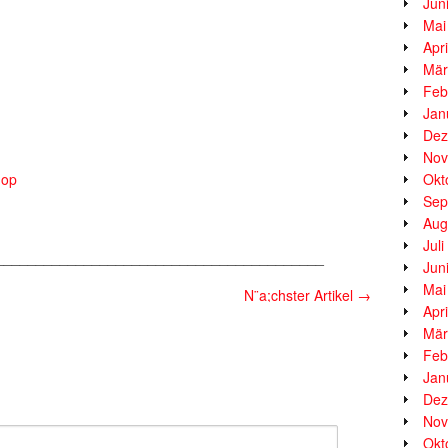
Jun
Mai
Apr
Mär
Feb
Jan
Dez
Nov
hop
Okt
Sep
Aug
Jul
_________________________________________
Jun
Mai
N¨a;chster Artikel
→
Apr
Mär
Feb
Jan
Dez
Nov
Okt