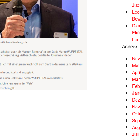
Jub
Leor
Bew
Das
Fin
Leo
Archive
Nov
Mai
Apr
Mär
Feb
Jan
Dez
Nov
Okt
Sep
Aug
Jul