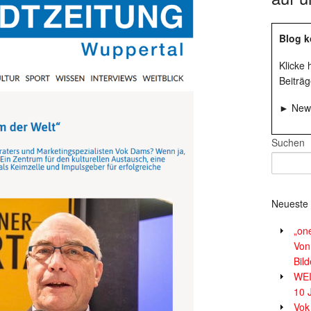
Blog k
Klicke
Beiträg
► News
Suchen
Neueste 
„on
Von
Bil
WE
10 
Vok