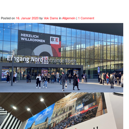
Posted on
16. Januar 2020
by
Vok Dams
in
Allgemein
|
1 Comment