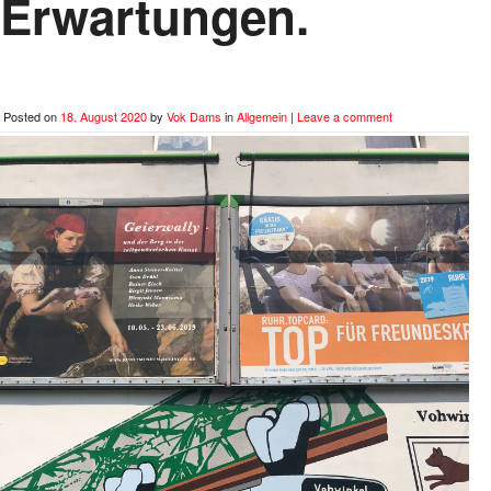
Erwartungen.
Posted on
18. August 2020
by
Vok Dams
in
Allgemein
|
Leave a comment