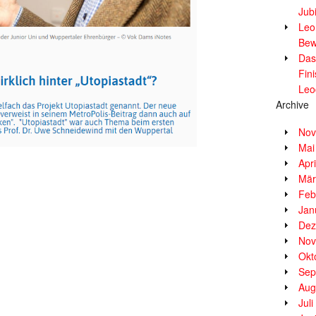
Jub
Leor
Bew
Das
Fin
Leo
Archive
Nov
Mai
Apr
Mär
Feb
Jan
Dez
Nov
Okt
Sep
Aug
Jul