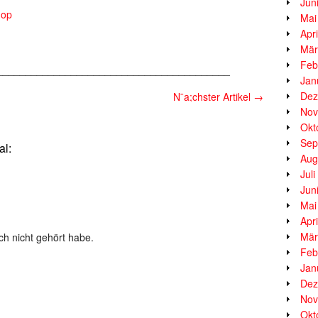
Jun
hop
Mai
Apr
Mär
Feb
_________________________________________
Jan
Dez
N¨a;chster Artikel
→
Nov
Okt
Sep
al:
Aug
Jul
Jun
Mai
Apr
Mär
och nicht gehört habe.
Feb
Jan
Dez
Nov
Okt