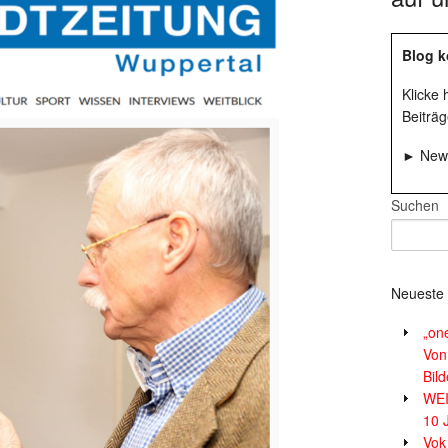
Blog k
Klicke
Beiträg
► News
Suchen
Neueste 
„on
Von
Bil
WE
10 
Vok