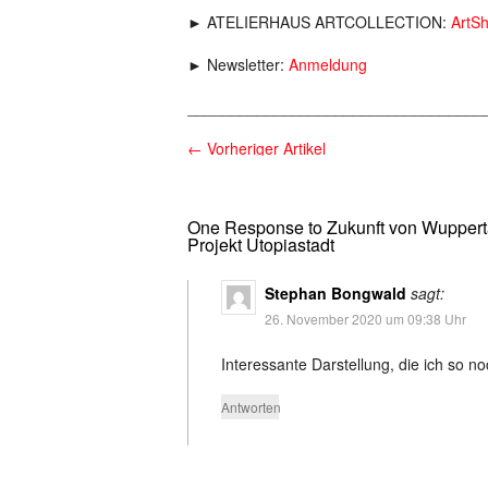
► ATELIERHAUS ARTCOLLECTION:
ArtS
► Newsletter:
Anmeldung
__________________________________
←
Vorheriger Artikel
One Response to Zukunft von Wuppert
Projekt Utopiastadt
Stephan Bongwald
sagt:
26. November 2020 um 09:38 Uhr
Interessante Darstellung, die ich so n
Antworten