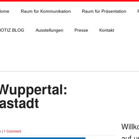
Home
Raum für Kommunikation
Raum für Präsentation
NOTIZ.BLOG
Ausstellungen
Presse
Kontakt
Wuppertal:
astadt
Will
n
|
1 Comment
auf u