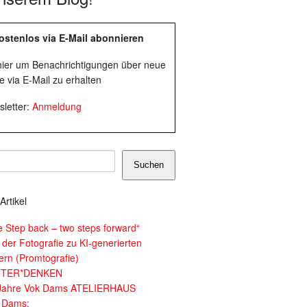
ostenlos via E-Mail abonnieren
 hier um Benachrichtigungen über neue
e via E-Mail zu erhalten
letter:
Anmeldung
Suchen
Artikel
e Step back – two steps forward“
 der Fotografie zu KI-generierten
dern (Promtografie)
ITER*DENKEN
Jahre Vok Dams ATELIERHAUS
 Dams: