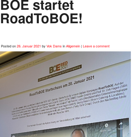
BOE startet
RoadToBOE!
Posted on
26. Januar 2021
by
Vok Dams
in
Allgemein
|
Leave a comment