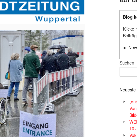
Blog k
Klicke
Beiträg
► News
Suchen
Neueste 
„on
Von
Bil
WE
10 
Vok