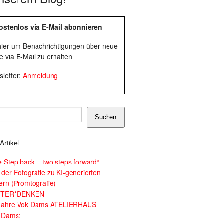
ostenlos via E-Mail abonnieren
 hier um Benachrichtigungen über neue
e via E-Mail zu erhalten
letter:
Anmeldung
Suchen
Artikel
e Step back – two steps forward“
 der Fotografie zu KI-generierten
dern (Promtografie)
ITER*DENKEN
Jahre Vok Dams ATELIERHAUS
 Dams: