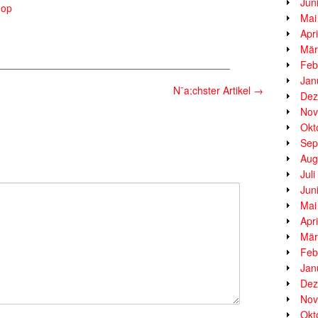
Jun
hop
Mai
Apr
Mär
_________________________________________
Feb
Jan
N¨a;chster Artikel
→
Dez
Nov
Okt
Sep
Aug
Jul
Jun
Mai
Apr
Mär
Feb
Jan
Dez
Nov
Okt