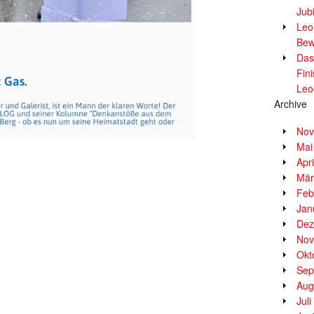
Jub
Leor
Bew
Das
Fin
Leo
Archive
Nov
Mai
Apr
Mär
Feb
Jan
Dez
Nov
Okt
Sep
Aug
Jul