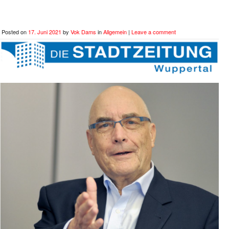
Posted on
17. Juni 2021
by
Vok Dams
in
Allgemein
|
Leave a comment