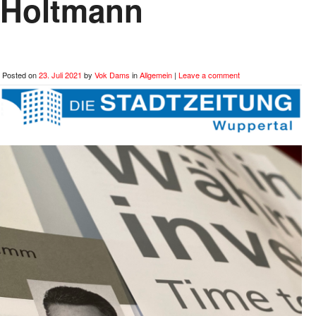
Holtmann
Posted on
23. Juli 2021
by
Vok Dams
in
Allgemein
|
Leave a comment