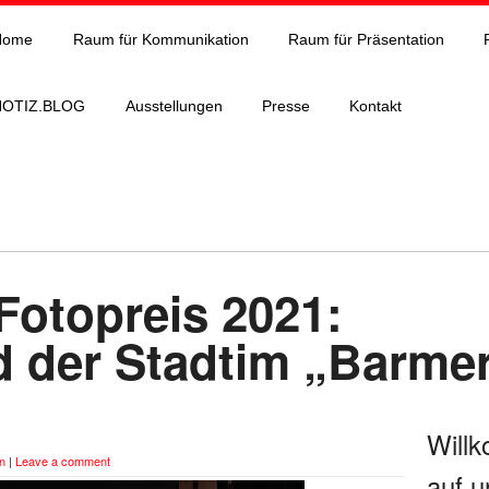
Home
Raum für Kommunikation
Raum für Präsentation
NOTIZ.BLOG
Ausstellungen
Presse
Kontakt
Fotopreis 2021:
d der Stadtim „Barme
Will
n
|
Leave a comment
auf u