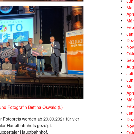
Jun
Mai
Apr
Mär
Feb
Jan
Dez
Nov
Okt
Sep
Aug
Jul
Jun
Mai
Apr
Mär
Feb
nd Fotografin Bettina Oswald (l.)
Jan
r Fotopreis werden ab 29.09.2021 für vier
Dez
ler Hauptbahnhofs gezeigt.
Nov
uppertaler Hauptbahnhof,
Okt