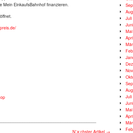
e Mein EinkaufsBahnhof finanzieren.
Sep
Aug
öffnet.
Jul
Jun
preis.de/
Mai
Apr
Mär
Feb
Jan
Dez
Nov
Okt
Sep
Aug
Jul
hop
Jun
Mai
Apr
_________________________________________
Mär
Feb
N¨a;chster Artikel
→