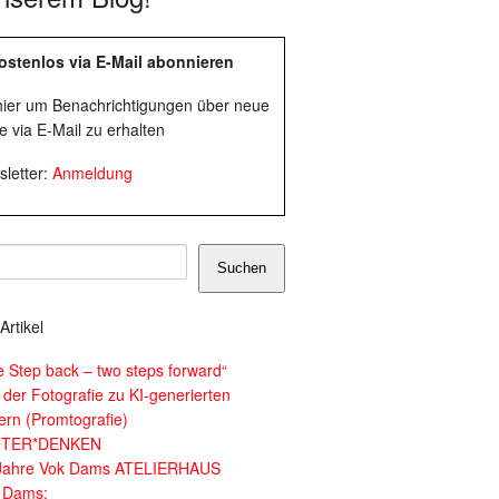
ostenlos via E-Mail abonnieren
 hier um Benachrichtigungen über neue
e via E-Mail zu erhalten
letter:
Anmeldung
Suchen
Artikel
e Step back – two steps forward“
 der Fotografie zu KI-generierten
dern (Promtografie)
ITER*DENKEN
Jahre Vok Dams ATELIERHAUS
 Dams: