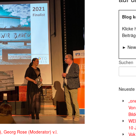
Blog k
Klicke
Beiträg
► News
Suchen
Neueste 
„on
Von
Bil
WE
10 
in), Georg Rose (Moderator) v.l.
Vok