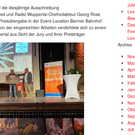
Jub
ef die diesjährige Ausschreibung
Leor
lied und Radio-Wuppertal-Chefredakteur Georg Rose
Bew
 Preisübergabe in der Event-Location Barmer Bahnhof.
Das
tion der eingereichten Arbeiten verdichtete sich zu einem
Fin
tal aus Sicht der Jury und ihrer Preisträger.
Leo
Archive
Nov
Mai
Apr
Mär
Feb
Jan
Dez
Nov
Okt
Sep
Aug
Jul