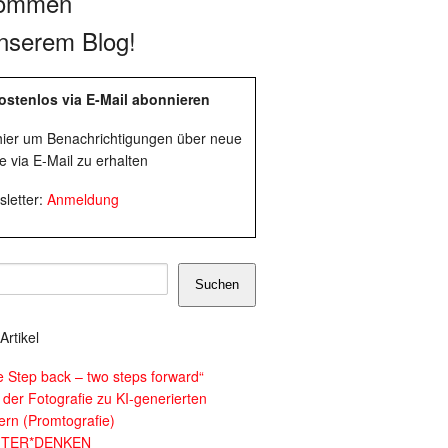
kommen
nserem Blog!
ostenlos via E-Mail abonnieren
 hier um Benachrichtigungen über neue
e via E-Mail zu erhalten
letter:
Anmeldung
Suchen
Artikel
e Step back – two steps forward“
 der Fotografie zu KI-generierten
dern (Promtografie)
ITER*DENKEN