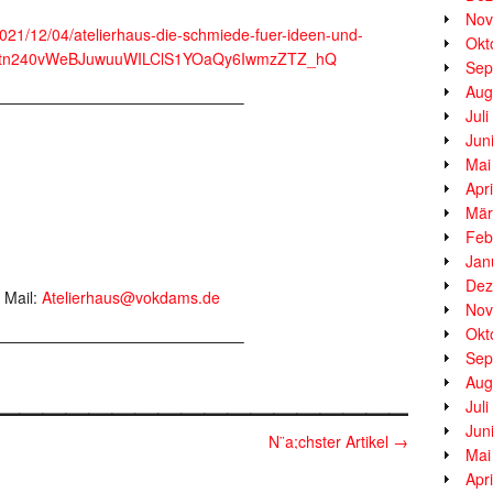
Nov
2021/12/04/atelierhaus-die-schmiede-fuer-ideen-und-
Okt
MKEtn240vWeBJuwuuWILClS1YOaQy6IwmzZTZ_hQ
Sep
Aug
————————————————–
Jul
Jun
Mai
Apr
Mär
Feb
Jan
Dez
 Mail:
Atelierhaus@vokdams.de
Nov
Okt
————————————————–
Sep
__________________
Aug
Jul
Jun
N¨a;chster Artikel
→
Mai
Apr