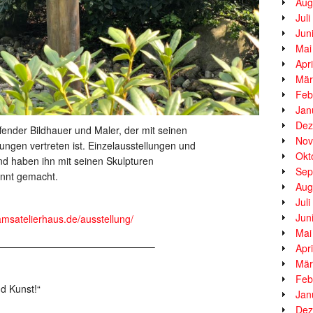
Aug
Jul
Jun
Mai
Apr
Mär
Feb
Jan
Dez
fender Bildhauer und Maler, der mit seinen
Nov
ungen vertreten ist. Einzelausstellungen und
Okt
nd haben ihn mit seinen Skulpturen
Sep
annt gemacht.
Aug
Jul
Jun
amsatelierhaus.de/ausstellung/
Mai
————————————————–
Apr
Mär
Feb
d Kunst!“
Jan
Dez