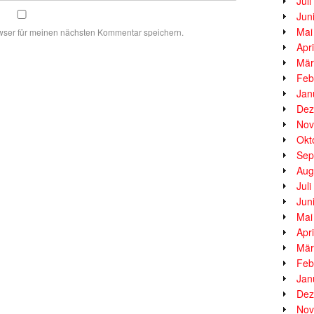
Jul
Jun
Mai
wser für meinen nächsten Kommentar speichern.
Apr
Mär
Feb
Jan
Dez
Nov
Okt
Sep
Aug
Jul
Jun
Mai
Apr
Mär
Feb
Jan
Dez
Nov