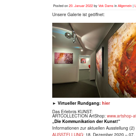
Posted on
20. Januar 2022
by
Vok Dams
in
Allgemein
|
Unsere Galerie ist geöffnet:
►
Virtueller Rundgang:
hier
Das Erlebnis KUNST:
ARTCOLLECTION ArtShop:
www.artshop-at
„Die Kommunikation der Kunst!“
Informationen zur aktuellen Ausstellung (2)
AUSSTELLUNG
: 18. Dezember 2020 – 07.