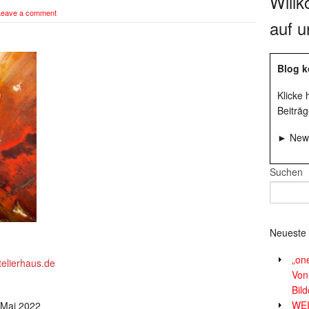
Will
Leave a comment
auf u
Blog k
Klicke
Beiträg
► News
Suchen
Neueste 
„on
elierhaus.de
Von
Bil
WE
 Mai 2022