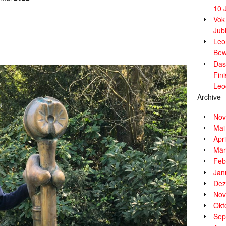
10 
Vok
Jub
Leor
Bew
Das
Fin
Leo
Archive
Nov
Mai
Apr
Mär
Feb
Jan
Dez
Nov
Okt
Sep