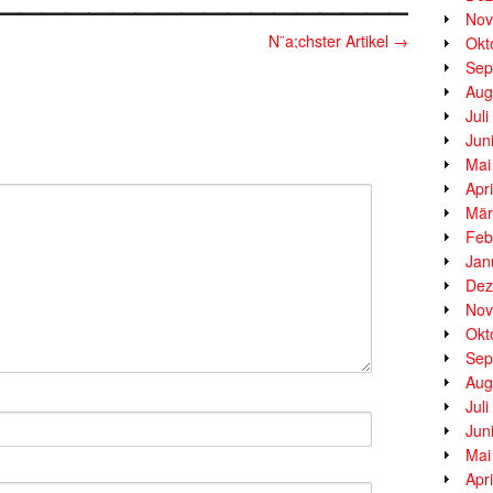
Nov
N¨a;chster Artikel
→
Okt
Sep
Aug
Jul
Jun
Mai
Apr
Mär
Feb
Jan
Dez
Nov
Okt
Sep
Aug
Jul
Jun
Mai
Apr