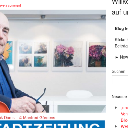
Will
ave a comment
auf u
Blog k
Klicke
Beiträg
► News
Suchen
Neueste 
„on
Von
Vok Dams – © Manfred Görgens
Bil
WE