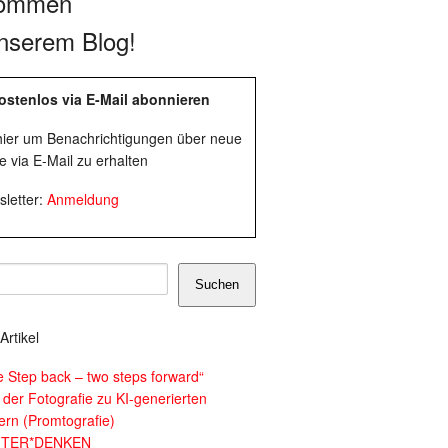
kommen
nserem Blog!
ostenlos via E-Mail abonnieren
 hier um Benachrichtigungen über neue
e via E-Mail zu erhalten
letter:
Anmeldung
Suchen
Artikel
e Step back – two steps forward“
 der Fotografie zu KI-generierten
dern (Promtografie)
ITER*DENKEN