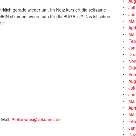
Aug
Jul
klich gerade wieder um. Im Netz kursiert die seltsame
Jun
NEIN stimmen, wenn man für die BUGA ist? Das ist schon
Mai
!’“
Apr
Mär
Feb
Jan
Dez
Nov
Okt
Sep
Aug
Jul
Jun
Mai
Apr
Mär
 Mail:
Atelierhaus@vokdams.de
Feb
Jan
__________________
Dez