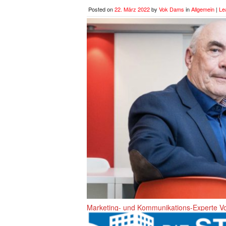
Posted on
22. März 2022
by
Vok Dams
in
Allgemein
|
Le
Marketing- und Kommunikations-Experte 