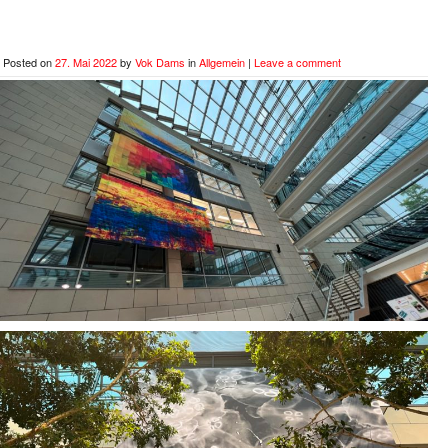
Posted on
27. Mai 2022
by
Vok Dams
in
Allgemein
|
Leave a comment