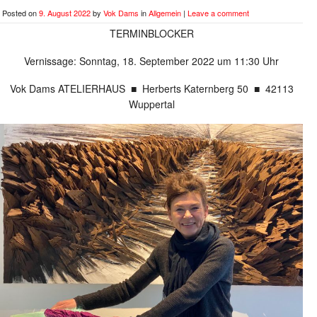
Posted on
9. August 2022
by
Vok Dams
in
Allgemein
|
Leave a comment
TERMINBLOCKER
Vernissage: Sonntag, 18. September 2022 um 11:30 Uhr
Vok Dams ATELIERHAUS ■ Herberts Katernberg 50 ■ 42113
Wuppertal