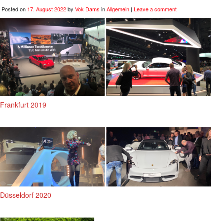
Posted on
17. August 2022
by
Vok Dams
in
Allgemein
|
Leave a comment
Frankfurt 2019
Düsseldorf 2020