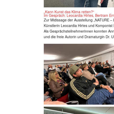
„Kann Kunst das Klima retten?“
Im Gespräch: Leocardia Hirtes, Bertram Ern
Zur Midissage der Ausstellung „NATURE 
Künstlerin Leocardia Hirtes und Komponist 
Als Gesprächsteilnehmerinnen konnten Anna
und die freie Autorin und Dramaturgin Dr.