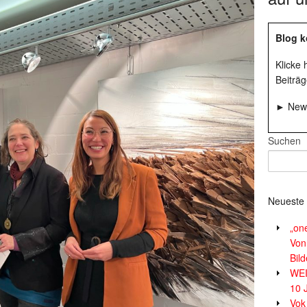
Blog k
Klicke
Beiträg
► News
Suchen
Neueste 
„on
Von
Bil
WE
10 
Vok