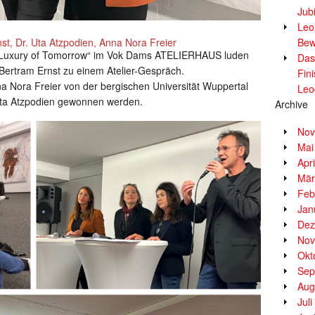
Jub
Leor
st, Dr. Uta Atzpodien, Anna Nora Freier
Bew
– Luxury of Tomorrow“ im Vok Dams ATELIERHAUS luden
Das
Bertram Ernst zu einem Atelier-Gespräch.
Fin
 Nora Freier von der bergischen Universität Wuppertal
Leo
 Uta Atzpodien gewonnen werden.
Archive
Nov
Mai
Apr
Mär
Feb
Jan
Dez
Nov
Okt
Sep
Aug
Jul