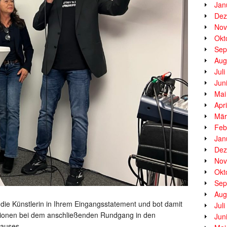
Jan
Dez
Nov
Okt
Sep
Aug
Jul
Jun
Mai
Apr
Mär
Feb
Jan
Dez
Nov
Okt
Sep
Aug
die Künstlerin in Ihrem Eingangsstatement und bot damit
Jul
ssionen bei dem anschließenden Rundgang in den
Jun
hauses.