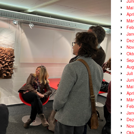
Jun
Mai
Apr
Mär
Feb
Jan
Dez
Nov
Okt
Sep
Aug
Jul
Jun
Mai
Apr
Mär
Feb
Jan
Dez
Nov
Okt