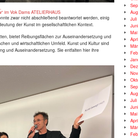
Sep
.
ow“ im Vok Dams ATELIERHAUS
Aug
onnte zwar nicht abschließend beantwortet werden, einig
Jul
utung der Kunst im gesellschaftlichen Kontext.
Jun
Mai
batten, bietet Reibungsflächen zur Auseinandersetzung und
Apr
schen und wirtschaftlichen Umfeld. Kunst und Kultur sind
Mär
g und Auseinandersetzung. Sie entfalten hier ihre
Feb
Jan
Dez
Nov
Okt
Sep
Aug
Jul
Jun
Mai
Apr
Mär
Feb