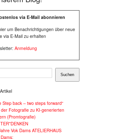
ostenlos via E-Mail abonnieren
 hier um Benachrichtigungen über neue
e via E-Mail zu erhalten
letter:
Anmeldung
Suchen
Artikel
e Step back – two steps forward“
 der Fotografie zu KI-generierten
dern (Promtografie)
ITER*DENKEN
Jahre Vok Dams ATELIERHAUS
 Dams: