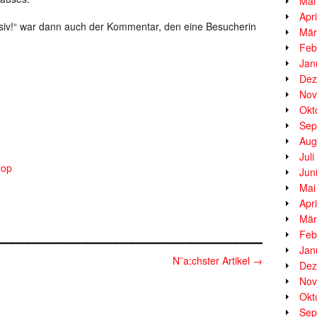
Mai
Apr
nsiv!“ war dann auch der Kommentar, den eine Besucherin
Mär
Feb
Jan
Dez
Nov
Okt
Sep
Aug
Jul
hop
Jun
Mai
Apr
__________________
Mär
Feb
Jan
N¨a;chster Artikel
→
Dez
Nov
Okt
Sep