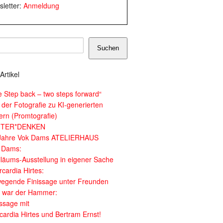
letter:
Anmeldung
Suchen
Artikel
e Step back – two steps forward“
 der Fotografie zu KI-generierten
dern (Promtografie)
ITER*DENKEN
Jahre Vok Dams ATELIERHAUS
 Dams:
iläums-Ausstellung in eigener Sache
cardia Hirtes:
egende Finissage unter Freunden
 war der Hammer:
issage mit
cardia Hirtes und Bertram Ernst!