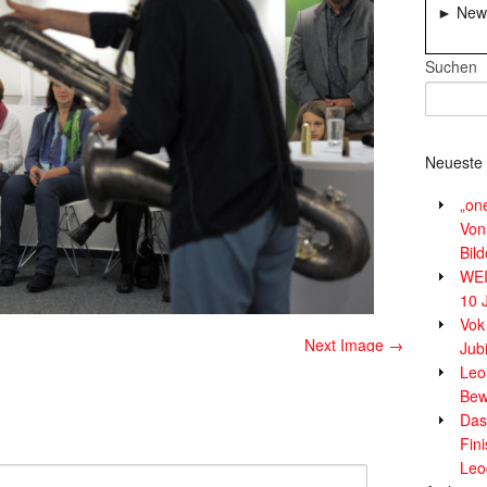
► News
Suchen
Neueste 
„on
Von
Bil
WE
10 
Vok
Next Image →
Jub
Leor
Bew
Das
Fin
Leo