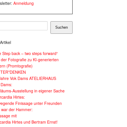
letter:
Anmeldung
Suchen
Artikel
e Step back – two steps forward“
 der Fotografie zu KI-generierten
dern (Promtografie)
ITER*DENKEN
Jahre Vok Dams ATELIERHAUS
 Dams:
iläums-Ausstellung in eigener Sache
cardia Hirtes:
egende Finissage unter Freunden
 war der Hammer:
issage mit
cardia Hirtes und Bertram Ernst!