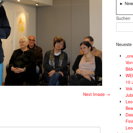
► News
Suchen
Neueste 
„on
Von
Bil
WE
10 
Vok
Next Image →
Jub
Leor
Bew
Das
Fin
Leo