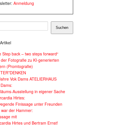
letter:
Anmeldung
Suchen
Artikel
e Step back – two steps forward“
 der Fotografie zu KI-generierten
dern (Promtografie)
ITER*DENKEN
Jahre Vok Dams ATELIERHAUS
 Dams:
iläums-Ausstellung in eigener Sache
cardia Hirtes:
egende Finissage unter Freunden
 war der Hammer:
issage mit
cardia Hirtes und Bertram Ernst!