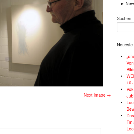
► News
Suchen
Neueste 
„on
Von
Bil
WE
10 
Vok
Next Image →
Jub
Leor
Bew
Das
Fin
Leo