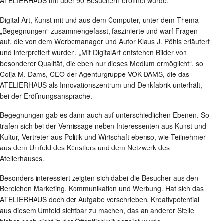
ATELIERHAUS mit über 90 Besuchern eröffnet wurde.
Digital Art, Kunst mit und aus dem Computer, unter dem Thema
„Begegnungen“ zusammengefasst, faszinierte und warf Fragen
auf, die von dem Werbemanager und Autor Klaus J. Pöhls erläutert
und interpretiert wurden. „Mit DigitalArt entstehen Bilder von
besonderer Qualität, die eben nur dieses Medium ermöglicht“, so
Colja M. Dams, CEO der Agenturgruppe VOK DAMS, die das
ATELIERHAUS als Innovationszentrum und Denkfabrik unterhält,
bei der Eröffnungsansprache.
Begegnungen gab es dann auch auf unterschiedlichen Ebenen. So
trafen sich bei der Vernissage neben Interessenten aus Kunst und
Kultur, Vertreter aus Politik und Wirtschaft ebenso, wie Teilnehmer
aus dem Umfeld des Künstlers und dem Netzwerk des
Atelierhauses.
Besonders interessiert zeigten sich dabei die Besucher aus den
Bereichen Marketing, Kommunikation und Werbung. Hat sich das
ATELIERHAUS doch der Aufgabe verschrieben, Kreativpotential
aus diesem Umfeld sichtbar zu machen, das an anderer Stelle
bisher noch nicht in der Öffentlichkeit gezeigt wurde.