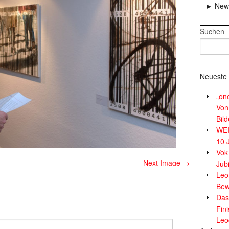
► News
Suchen
Neueste 
„on
Von
Bil
WE
10 
Vok
Next Image →
Jub
Leor
Bew
Das
Fin
Leo