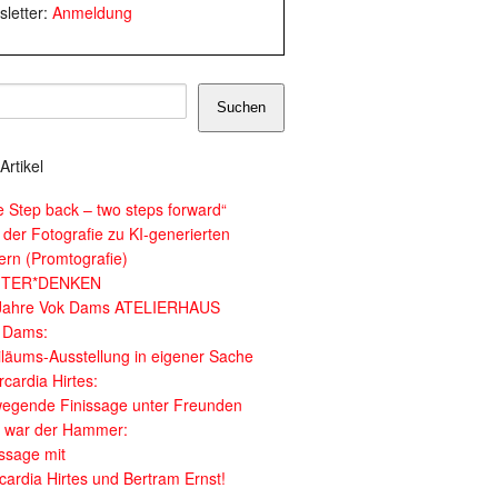
letter:
Anmeldung
Suchen
Artikel
e Step back – two steps forward“
 der Fotografie zu KI-generierten
dern (Promtografie)
ITER*DENKEN
Jahre Vok Dams ATELIERHAUS
 Dams:
iläums-Ausstellung in eigener Sache
cardia Hirtes:
egende Finissage unter Freunden
 war der Hammer:
issage mit
cardia Hirtes und Bertram Ernst!