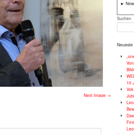
► News
Suchen
Neueste 
„on
Von
Bil
WE
10 
Vok
Next Image →
Jub
Leor
Bew
Das
Fin
Leo