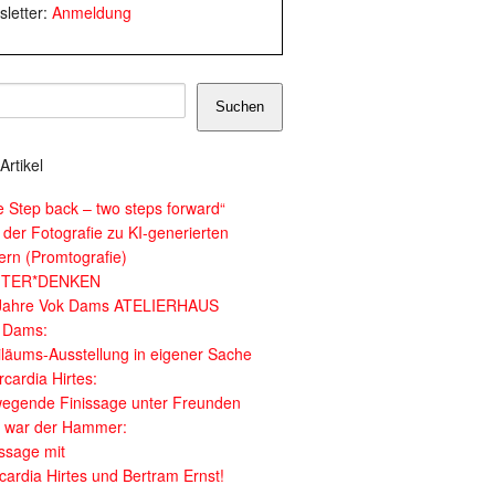
letter:
Anmeldung
Suchen
Artikel
e Step back – two steps forward“
 der Fotografie zu KI-generierten
dern (Promtografie)
ITER*DENKEN
Jahre Vok Dams ATELIERHAUS
 Dams:
iläums-Ausstellung in eigener Sache
cardia Hirtes:
egende Finissage unter Freunden
 war der Hammer:
issage mit
cardia Hirtes und Bertram Ernst!