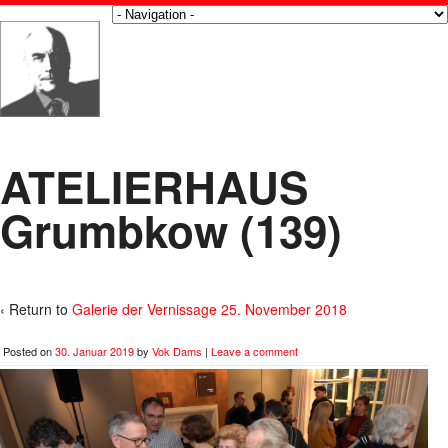
ATELIERHAUS
Grumbkow (139)
‹ Return to
Galerie der Vernissage 25. November 2018
Posted on
30. Januar 2019
by
Vok Dams
|
Leave a comment