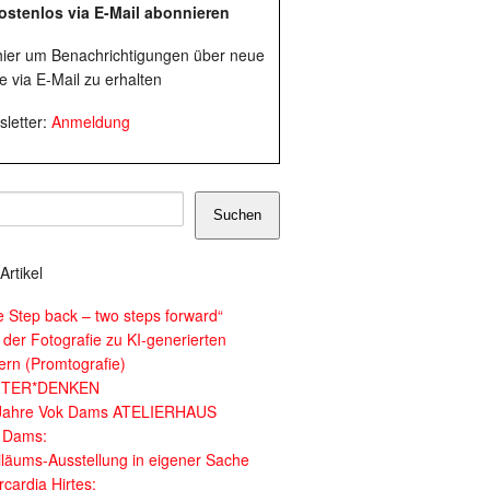
ostenlos via E-Mail abonnieren
 hier um Benachrichtigungen über neue
e via E-Mail zu erhalten
letter:
Anmeldung
Suchen
Artikel
e Step back – two steps forward“
 der Fotografie zu KI-generierten
dern (Promtografie)
ITER*DENKEN
Jahre Vok Dams ATELIERHAUS
 Dams:
iläums-Ausstellung in eigener Sache
cardia Hirtes: