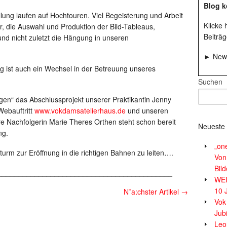
Blog k
lung laufen auf Hochtouren. Viel Begeisterung und Arbeit
Klicke
r, die Auswahl und Produktion der Bild-Tableaus,
Beiträg
nd nicht zuletzt die Hängung in unseren
► News
 ist auch ein Wechsel in der Betreuung unseres
Suchen
ngen“ das Abschlussprojekt unserer Praktikantin Jenny
Webauftritt
www.vokdamsatelierhaus.de
und unseren
hre Nachfolgerin Marie Theres Orthen steht schon bereit
Neueste 
ng.
„on
rm zur Eröffnung in die richtigen Bahnen zu leiten….
Von
Bil
___________________________________________
WE
10 
N¨a;chster Artikel
→
Vok
Jub
Leor