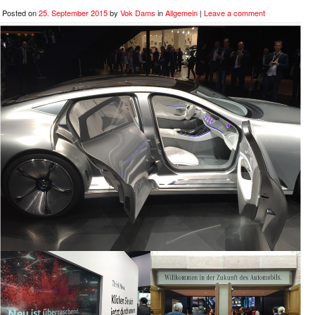
Posted on
25. September 2015
by
Vok Dams
in
Allgemein
|
Leave a comment