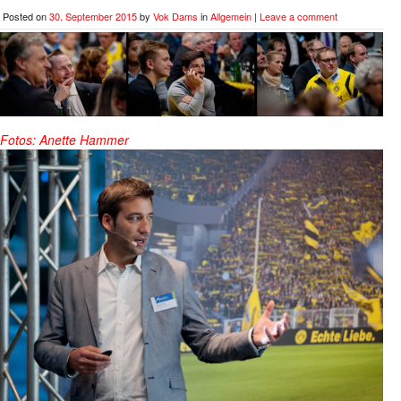
Posted on
30. September 2015
by
Vok Dams
in
Allgemein
|
Leave a comment
Fotos: Anette Hammer