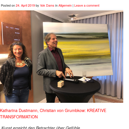
Posted on
24. April 2019
by
Vok Dams
in
Allgemein
|
Leave a comment
Katharina Dustmann, Christian von Grumbkow: KREATIVE
TRANSFORMATION
„Kunst erreicht den Betrachter über Gefühle.