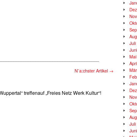
Jan
Dez
Nov
Okt
Sep
Aug
Jul
Jun
Mai
_________________________________________
Apr
Mär
N¨a;chster Artikel
→
Feb
Jan
Dez
uppertal“ treffenauf „Freies Netz Werk Kultur“!
Nov
Okt
Sep
Aug
Jul
Jun