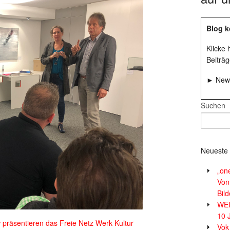
Blog k
Klicke
Beiträg
► News
Suchen
Neueste 
„on
Von
Bil
WE
10 
präsentieren das Freie Netz Werk Kultur
Vok