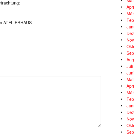
Mai
etrachtung:
Apr
Mär
Feb
ng im ATELIERHAUS
Jan
Dez
Nov
Okt
Sep
Aug
Jul
Jun
Mai
Apr
Mär
Feb
Jan
Dez
Nov
Okt
Sep