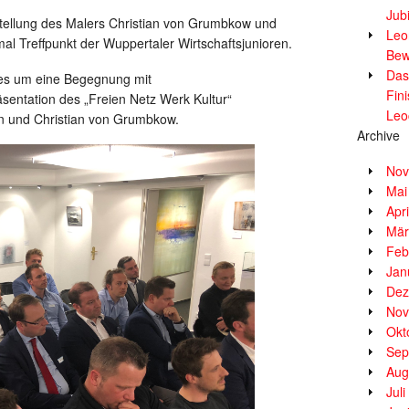
Jub
llung des Malers Christian von Grumbkow und
Leor
l Treffpunkt der Wuppertaler Wirtschaftsjunioren.
Bew
Das
es um eine Begegnung mit
Fin
äsentation des „Freien Netz Werk Kultur“
Leo
en und Christian von Grumbkow.
Archive
Nov
Mai
Apr
Mär
Feb
Jan
Dez
Nov
Okt
Sep
Aug
Jul