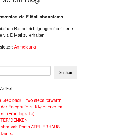
ostenlos via E-Mail abonnieren
 hier um Benachrichtigungen über neue
e via E-Mail zu erhalten
letter:
Anmeldung
Suchen
Artikel
e Step back – two steps forward“
 der Fotografie zu KI-generierten
dern (Promtografie)
ITER*DENKEN
Jahre Vok Dams ATELIERHAUS
 Dams: