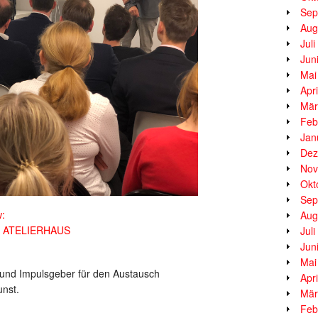
Sep
Aug
Jul
Jun
Mai
Apr
Mär
Feb
Jan
Dez
Nov
Okt
Sep
w:
Aug
ms ATELIERHAUS
Jul
Jun
Mai
und Impulsgeber für den Austausch
Apr
unst.
Mär
Feb