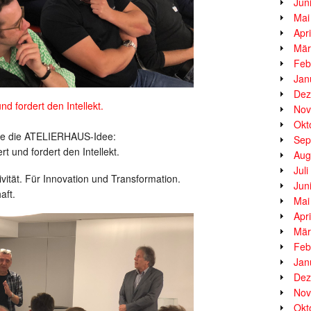
Jun
Mai
Apr
Mär
Feb
Jan
Dez
d fordert den Intellekt.
Nov
Okt
rte die ATELIERHAUS-Idee:
Sep
t und fordert den Intellekt.
Aug
Jul
ivität. Für Innovation und Transformation.
Jun
aft.
Mai
Apr
Mär
Feb
Jan
Dez
Nov
Okt