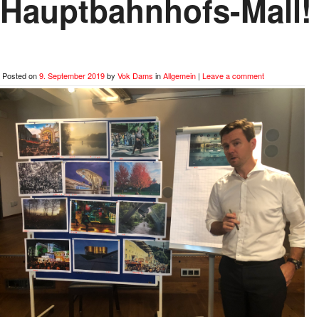
Hauptbahnhofs-Mall!
Posted on
9. September 2019
by
Vok Dams
in
Allgemein
|
Leave a comment