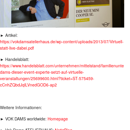
► Artikel:
https://vokdamsatelierhaus.de/wp-content/uploads/2013/07/Virtuell-
statt-live-dabei.pdf
► Handelsblatt:
https://www.handelsblatt.com/unternehmen/mittelstand/familienunterne
dams-dieser-event-experte-setzt-auf-virtuelle-
veranstaltungen/25699600.html?ticket=ST-575459-
cCnhZQbdJqlLVnedGOD6-ap2
Weitere Informationen:
► VOK DAMS worldwide:
Homepage
► Vok Dams ATELIERHAUS:
NotizBlog