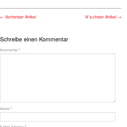
________________________________________________________
←
Vorheriger Artikel
N¨a;chster Artikel
→
Schreibe einen Kommentar
Kommentar
*
Name
*
E-Mail-Adresse
*