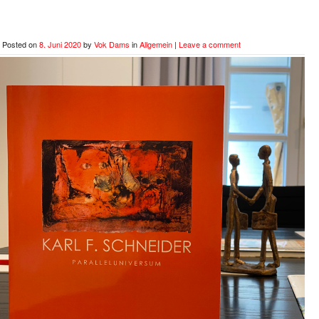
Posted on
8. Juni 2020
by
Vok Dams
in
Allgemein
|
Leave a comment