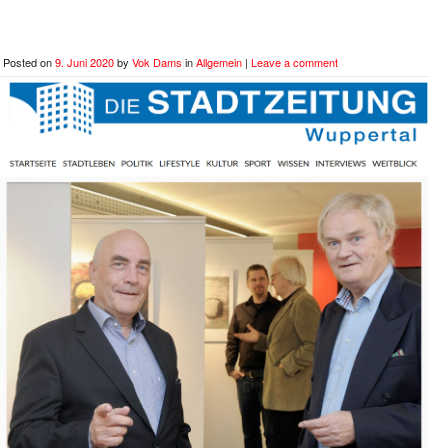
Posted on
9. Juni 2020
by
Vok Dams
in
Allgemein
|
Leave a comment