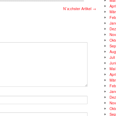
Mai
Apr
N¨a;chster Artikel
→
Mär
Feb
Jan
Dez
Nov
Okt
Sep
Aug
Jul
Jun
Mai
Apr
Mär
Feb
Jan
Dez
Nov
Okt
Sep