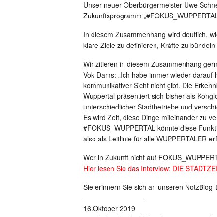
Unser neuer Oberbürgermeister Uwe Schne
Zukunftsprogramm „#FOKUS_WUPPERTAL“ in
In diesem Zusammenhang wird deutlich, wie 
klare Ziele zu definieren, Kräfte zu bünde
Wir zitieren in diesem Zusammenhang ger
Vok Dams: „Ich habe immer wieder darauf 
kommunikativer Sicht nicht gibt. Die Erkennb
Wuppertal präsentiert sich bisher als Konglo
unterschiedlicher Stadtbetriebe und verschi
Es wird Zeit, diese Dinge miteinander zu ve
#FOKUS_WUPPERTAL könnte diese Funktion a
also als Leitlinie für alle WUPPERTALER erf
Wer in Zukunft nicht auf FOKUS_WUPPERTAL
Hier lesen Sie das Interview: DIE STADTZ
Sie erinnern Sie sich an unseren NotzBlog-
—————————
16.Oktober 2019