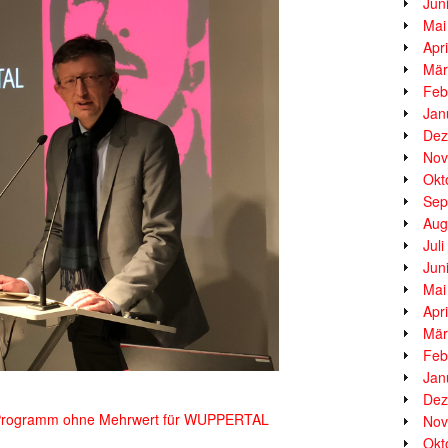
Jun
Mai
Apr
Mär
Feb
Jan
Dez
Nov
Okt
Sep
Aug
Jul
Jun
Mai
Apr
Mär
Feb
Jan
Dez
s-Programm ohne Mehrwert für WUPPERTAL
Nov
Okt