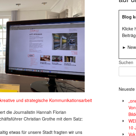
Blog k
Klicke
Beiträg
► News
Suchen
Neueste 
eative und strategische Kommunikationsarbeit
„on
Von
ert die Journalistin Hannah Florian
Bil
äftsführer Christian Grothe mit dem Satz:
WE
10 
ltig etwas für unsere Stadt fragten wir uns
Vok