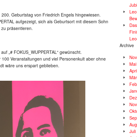
Jub
Leor
n 200. Geburtstag von Friedrich Engels hingewiesen.
Bew
ERTAL aufgezeigt, sich als Geburtsort mit diesem Sohn
Das
v zu präsentieren.
Fin
Leo
Archive
tung auf „# FOKUS_WUPPERTAL“ gewünscht.
Nov
r 100 Veranstaltungen und viel Personenkult aber ohne
Mai
dt wäre uns erspart geblieben.
Apr
Mär
Feb
Jan
Dez
Nov
Okt
Sep
Aug
Jul