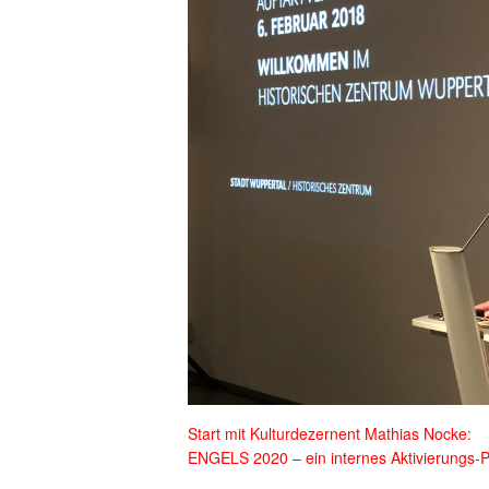
Start mit Kulturdezernent Mathias Nocke:
ENGELS 2020 – ein internes Aktivierung