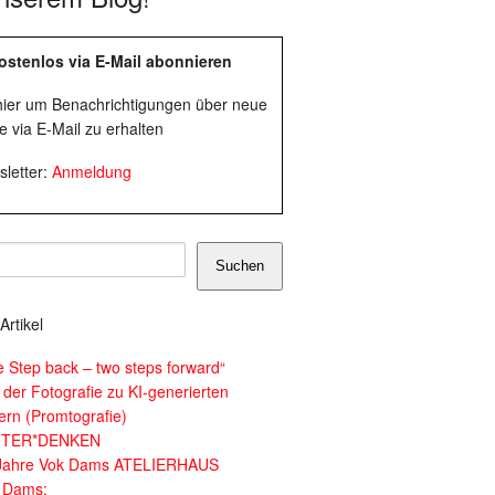
ostenlos via E-Mail abonnieren
 hier um Benachrichtigungen über neue
e via E-Mail zu erhalten
letter:
Anmeldung
Suchen
Artikel
e Step back – two steps forward“
 der Fotografie zu KI-generierten
dern (Promtografie)
ITER*DENKEN
Jahre Vok Dams ATELIERHAUS
 Dams: