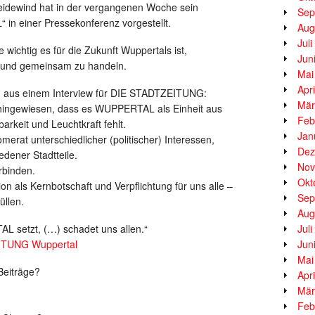
idewind hat in der vergangenen Woche sein
Sep
 einer Pressekonferenz vorgestellt.
Aug
Jul
wichtig es für die Zukunft Wuppertals ist,
Jun
ln und gemeinsam zu handeln.
Mai
Apr
n aus einem Interview für DIE STADTZEITUNG:
Mär
hingewiesen, dass es WUPPERTAL als Einheit aus
Feb
arkeit und Leuchtkraft fehlt.
Jan
merat unterschiedlicher (politischer) Interessen,
Dez
edener Stadtteile.
Nov
rbinden.
Okt
ls Kernbotschaft und Verpflichtung für uns alle –
Sep
üllen.
Aug
 setzt, (…) schadet uns allen.“
Jul
EITUNG Wuppertal
Jun
Mai
Beiträge?
Apr
Mär
Feb