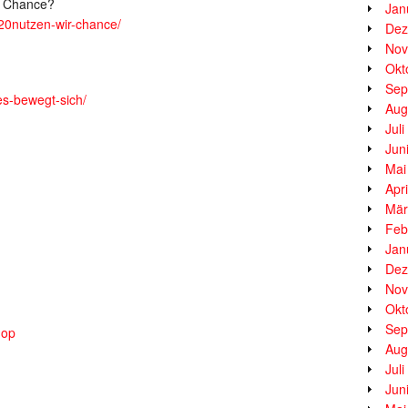
ie Chance?
Jan
020nutzen-wir-chance/
Dez
Nov
Okt
Sep
es-bewegt-sich/
Aug
Jul
Jun
Mai
Apr
Mär
Feb
Jan
Dez
Nov
Okt
Sep
hop
Aug
Jul
Jun
_________________________________________