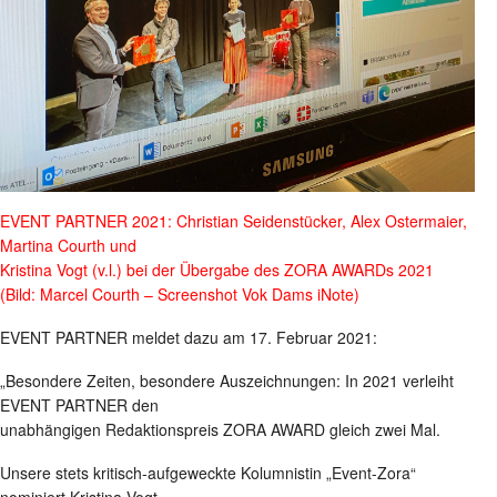
EVENT PARTNER 2021: Christian Seidenstücker, Alex Ostermaier,
Martina Courth und
Kristina Vogt (v.l.) bei der Übergabe des ZORA AWARDs 2021
(Bild: Marcel Courth – Screenshot Vok Dams iNote)
EVENT PARTNER meldet dazu am 17. Februar 2021:
„Besondere Zeiten, besondere Auszeichnungen: In 2021 verleiht
EVENT PARTNER den
unabhängigen Redaktionspreis ZORA AWARD gleich zwei Mal.
Unsere stets kritisch-aufgeweckte Kolumnistin „Event-Zora“
nominiert Kristina Vogt,