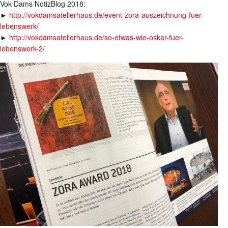
Vok Dams NotizBlog 2018:
►
http://vokdamsatelierhaus.de/event-zora-auszeichnung-fuer-
lebenswerk/
►
http://vokdamsatelierhaus.de/so-etwas-wie-oskar-fuer-
lebenswerk-2/