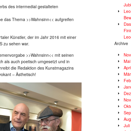
Jub
bs des intermedial gestalteten
Leor
Bew
nne das Thema >>Wahnsinn<< aufgreifen
Das
Fin
Leo
aler Künstler, der im Jahr 2016 mit einer
Archive
S zu sehen war.
Nov
 Themenvorgabe >>Wahnsinn<< mit seinen
Mai
ch als auch poetisch umgesetzt und in
Apr
chreibt die Redaktion des Kunstmagazins
Mär
vokant – Ästhetisch!
Feb
Jan
Dez
Nov
Okt
Sep
Aug
Jul