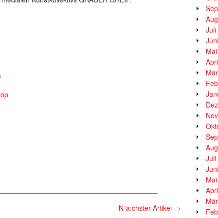
Sep
Aug
Jul
Jun
Mai
Apr
Mär
n
Feb
Jan
hop
Dez
Nov
Okt
Sep
Aug
Jul
Jun
Mai
_________________________________________
Apr
Mär
N¨a;chster Artikel
→
Feb