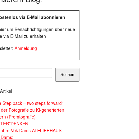
ostenlos via E-Mail abonnieren
 hier um Benachrichtigungen über neue
e via E-Mail zu erhalten
letter:
Anmeldung
Suchen
Artikel
e Step back – two steps forward“
 der Fotografie zu KI-generierten
dern (Promtografie)
ITER*DENKEN
Jahre Vok Dams ATELIERHAUS
 Dams: