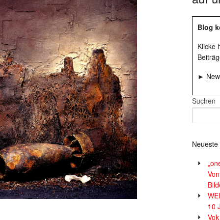
Blog k
Klicke
Beiträg
► News
Suchen
Neueste 
„on
Von
Bil
WE
10 
Vok