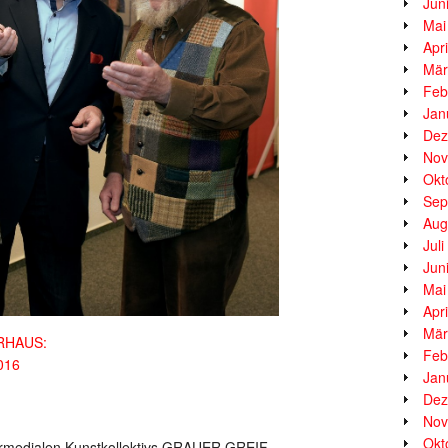
Jun
Mai
Apr
Mär
Feb
Jan
Dez
Nov
Okt
Sep
Aug
Jul
Jun
Mai
Apr
Mär
ERHAUS:
Feb
016
Jan
Dez
Nov
Okt
termedialen Kunstkollektivs GRAUER GREIF.