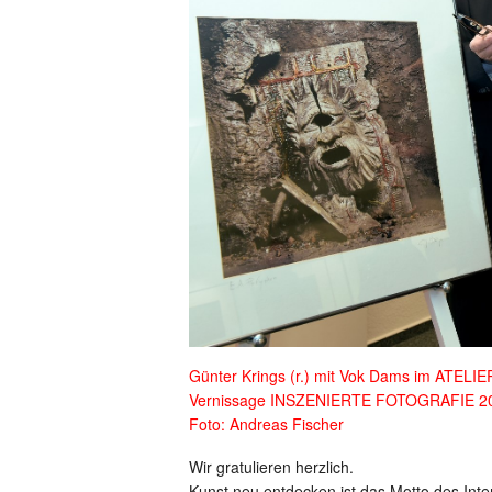
Günter Krings (r.) mit Vok Dams im ATELI
Vernissage INSZENIERTE FOTOGRAFIE 2
Foto: Andreas Fischer
Wir gratulieren herzlich.
Kunst neu entdecken ist das Motto des In