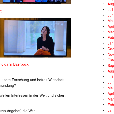
Aug
Jul
t
Jun
Mai
Apr
Mär
Feb
Jan
Dez
Nov
Okt
ndidatin Baerbock
Sep
Aug
Jul
unsere Forschung und befreit Wirtschaft
Jun
ormundung?
Mai
Apr
urellen Interessen in der Welt und sichert
Mär
Feb
Jan
ten Angebot) die Wahl.