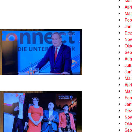
Mai
Apr
Mär
Feb
Jan
Dez
Nov
Okt
Sep
Aug
Jul
Jun
Mai
Apr
Mär
Feb
Jan
Dez
Nov
Okt
Sep