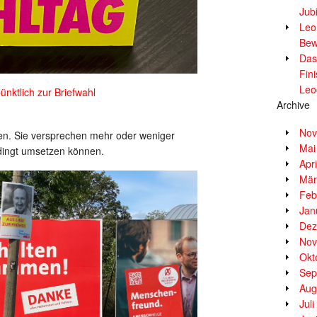
Jub
Leor
Bew
Das
Fin
Leo
ktlich zur Briefwahl
Archive
Nov
ien. Sie versprechen mehr oder weniger
Mai
edingt umsetzen können.
Apr
Mär
Feb
Jan
Dez
Nov
Okt
Sep
Aug
Jul