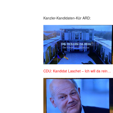
Kanzler-Kandidaten-Kür ARD:
CDU: Kandidat Laschet – Ich will da rein…