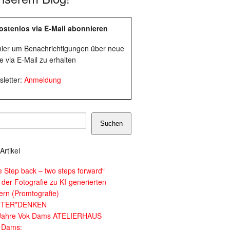
ostenlos via E-Mail abonnieren
 hier um Benachrichtigungen über neue
e via E-Mail zu erhalten
letter:
Anmeldung
Suchen
Artikel
e Step back – two steps forward“
 der Fotografie zu KI-generierten
dern (Promtografie)
ITER*DENKEN
Jahre Vok Dams ATELIERHAUS
 Dams: