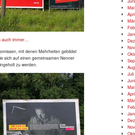
Jun
Mai
Apr
Mär
Feb
Jan
s auch immer…
Dez
Nov
romissen, mit denen Mehrheiten gebildet
Okt
, die sich auf einen gemeinsamen Nenner
Sep
ingeholt zu werden.
Aug
Jul
Jun
Mai
Apr
Mär
Feb
Jan
Dez
Nov
Okt