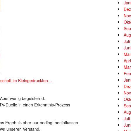
Jan
Dez
Nov
Okt
Sep
Aug
Jul
Jun
Mai
Apr
Mär
Feb
Jan
tschaft im Kleingedruckten…
Dez
Nov
Aber wenig begeisternd.
Okt
 TV-Duelle in einen Erkenntnis-Prozess
Sep
Aug
Jul
das Ergebnis aber nur bedingt beeinflussen.
Jun
 wir unseren Verstand.