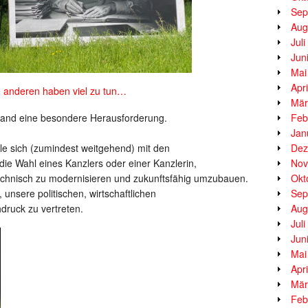
Sep
Aug
Jul
Jun
Mai
Apr
 anderen haben viel zu tun…
Mär
Feb
hland eine besondere Herausforderung.
Jan
Dez
ele sich (zumindest weitgehend) mit den
Nov
ie Wahl eines Kanzlers oder einer Kanzlerin,
Okt
technisch zu modernisieren und zukunftsfähig umzubauen.
Sep
 unsere politischen, wirtschaftlichen
Aug
hdruck zu vertreten.
Jul
Jun
Mai
Apr
Mär
Feb