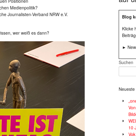
uen Positionen
hen Medienpolitik?
che Journalisten-Verband NRW e.V.
Blog k
Klicke
wissen, wer weiß es dann?
Beiträg
► News
Suchen
Neueste 
„on
Von
Bil
WE
10 
Vok