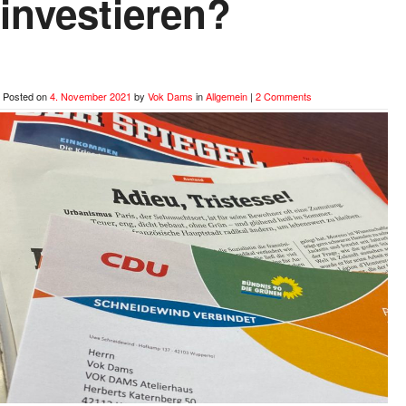
investieren?
Posted on
4. November 2021
by
Vok Dams
in
Allgemein
|
2 Comments