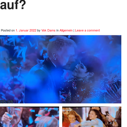
auf?
Posted on
1. Januar 2022
by
Vok Dams
in
Allgemein
|
Leave a comment