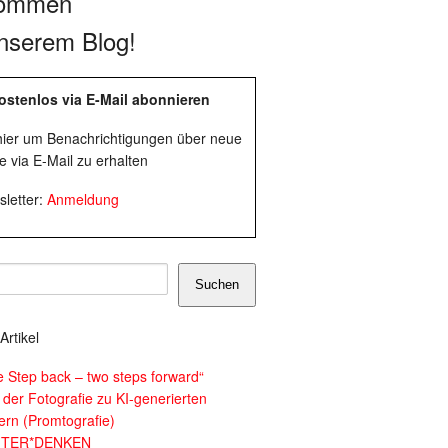
kommen
nserem Blog!
ostenlos via E-Mail abonnieren
 hier um Benachrichtigungen über neue
e via E-Mail zu erhalten
letter:
Anmeldung
Suchen
Artikel
e Step back – two steps forward“
 der Fotografie zu KI-generierten
dern (Promtografie)
ITER*DENKEN