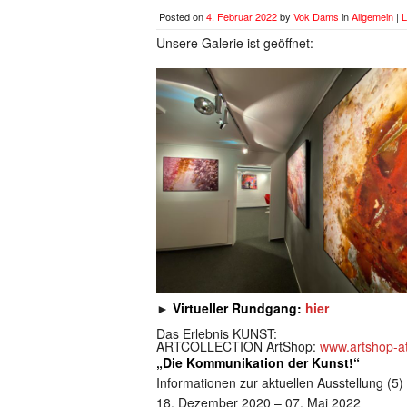
Posted on
4. Februar 2022
by
Vok Dams
in
Allgemein
|
L
Unsere Galerie ist geöffnet:
►
Virtueller Rundgang:
hier
Das Erlebnis KUNST:
ARTCOLLECTION ArtShop:
www.artshop-at
„Die Kommunikation der Kunst!“
Informationen zur aktuellen Ausstellung (5)
18. Dezember 2020 – 07. Mai 2022