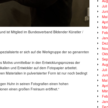
Aug
Jul
Jun
Mai
Apr
Mär
und ist Mitglied im Bundesverband Bildender Künstler /
Feb
Jan
Dez
Nov
pezialisierte er sich auf die Werkgruppe der so genannten
Okt
Sep
des Motivs unmittelbar in den Entwicklungsprozess der
Aug
ikalien und Entwickler auf dem Fotopapier arbeitet.
Jul
 Materialien in pulverisierter Form ist nur noch bedingt
Jun
Mai
rgen Huhn in seinen Fotografien einen hohen
Apr
tionen einen großen Freiraum eröffnet.“
Mär
Feb
Jan
Dez