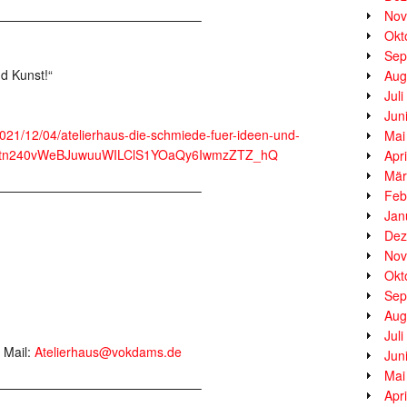
Nov
————————————————–
Okt
Sep
d Kunst!“
Aug
Jul
Jun
2021/12/04/atelierhaus-die-schmiede-fuer-ideen-und-
Mai
MKEtn240vWeBJuwuuWILClS1YOaQy6IwmzZTZ_hQ
Apr
Mär
————————————————–
Feb
Jan
Dez
Nov
Okt
Sep
Aug
Jul
 Mail:
Atelierhaus@vokdams.de
Jun
Mai
————————————————–
Apr