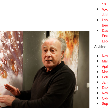
10 
Vok
Jub
Leor
Bew
Das
Fin
Leo
Archive
Nov
Mai
Apr
Mär
Feb
Jan
Dez
Nov
Okt
Sep