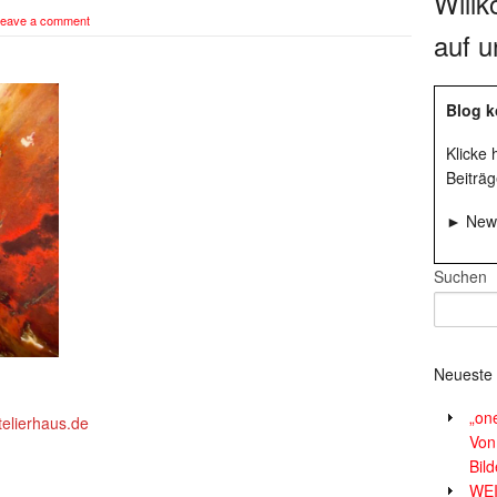
Will
eave a comment
auf u
Blog k
Klicke
Beiträg
► News
Suchen
Neueste 
„on
elierhaus.de
Von
Bil
WE