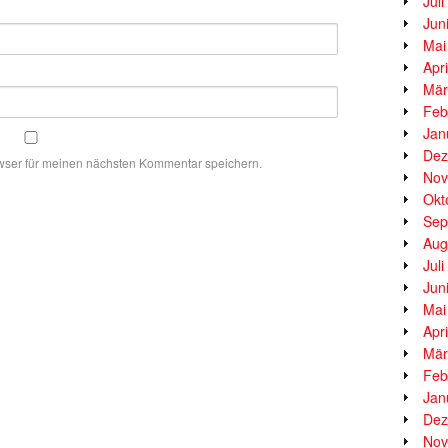
Jul
Jun
Mai
Apr
Mär
Feb
Jan
Dez
wser für meinen nächsten Kommentar speichern.
Nov
Okt
Sep
Aug
Jul
Jun
Mai
Apr
Mär
Feb
Jan
Dez
Nov