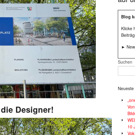
Blog k
Klicke
Beiträg
► News
Suchen
Neueste 
„on
 die Designer!
Von
Bil
WE
10 
Vok