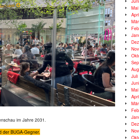
Jun
Mai
Apr
Mär
Feb
Jan
Dez
Nov
Okt
Sep
Aug
Jul
Jun
Mai
Apr
Mär
Feb
Jan
enschau im Jahre 2031.
Dez
Nov
id der BUGA-Gegner.
Okt