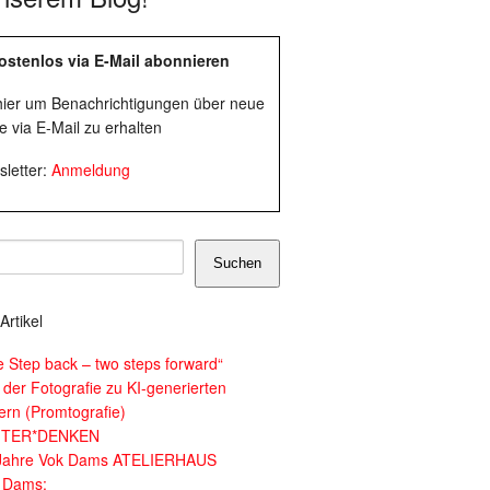
ostenlos via E-Mail abonnieren
 hier um Benachrichtigungen über neue
e via E-Mail zu erhalten
letter:
Anmeldung
Suchen
Artikel
e Step back – two steps forward“
 der Fotografie zu KI-generierten
dern (Promtografie)
ITER*DENKEN
Jahre Vok Dams ATELIERHAUS
 Dams: