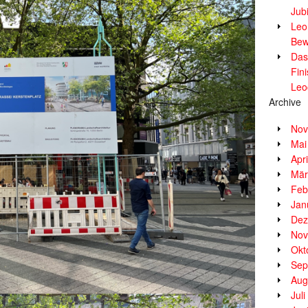
Jub
Leor
Bew
Das
Fin
Leo
Archive
Nov
Mai
Apr
Mär
Feb
Jan
Dez
Nov
Okt
Sep
Aug
Jul