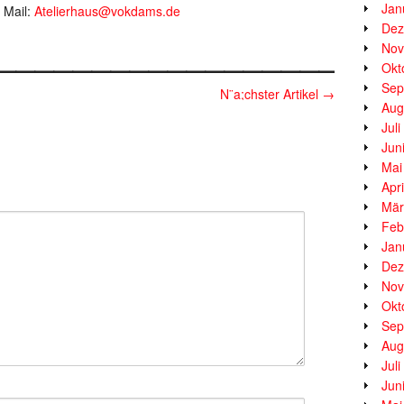
Jan
 Mail:
Atelierhaus@vokdams.de
Dez
__________________
Nov
Okt
Sep
N¨a;chster Artikel
→
Aug
Jul
Jun
Mai
Apr
Mär
Feb
Jan
Dez
Nov
Okt
Sep
Aug
Jul
Jun