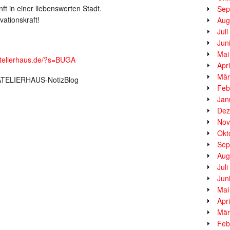
ft in einer liebenswerten Stadt.
Sep
ationskraft!
Aug
Jul
Jun
Mai
atelierhaus.de/?s=BUGA
Apr
Mär
m ATELIERHAUS-NotizBlog
Feb
Jan
Dez
Nov
Okt
Sep
Aug
Jul
Jun
Mai
Apr
Mär
Feb