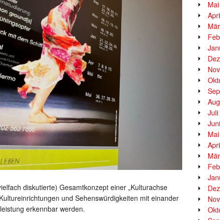
Mai
Apr
Mär
Feb
Jan
Dez
Nov
Okt
Sep
Aug
Jul
Jun
Mai
Apr
Mär
Feb
Jan
 (vielfach diskutierte) Gesamtkonzept einer „Kulturachse
Dez
Kultureinrichtungen und Sehenswürdigkeiten mit einander
Nov
eistung erkennbar werden.
Okt