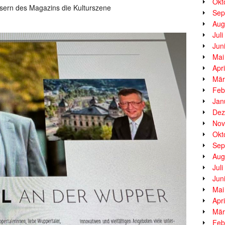
Okt
sern des Magazins die Kulturszene
Sep
Aug
Jul
Jun
Mai
Apr
Mär
Feb
Jan
Dez
Nov
Okt
Sep
Aug
Jul
Jun
Mai
Apr
Mär
Feb