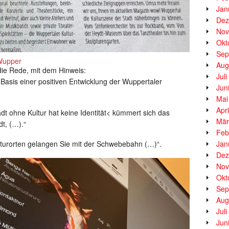
Jan
Dez
Nov
Okt
Sep
Wupper
Aug
die Rede, mit dem Hinweis:
Jul
e Basis einer positiven Entwicklung der Wuppertaler
Jun
Mai
Apr
dt ohne Kultur hat keine Identität< kümmert sich das
Mär
dt, (…).“
Feb
turorten gelangen Sie mit der Schwebebahn (…)“.
Jan
Dez
Nov
Okt
Sep
Aug
Jul
Jun