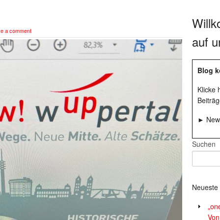
Will
ve a comment
auf u
Blog k
Klicke
Beiträg
► News
Suchen
Neueste 
„on
Von