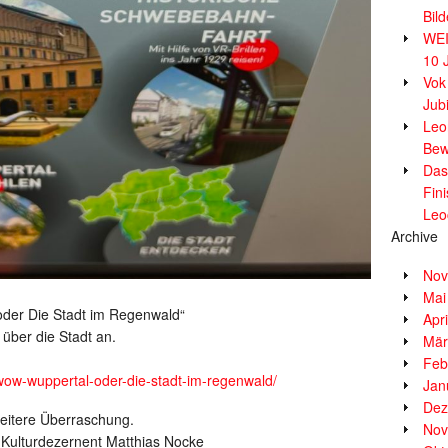
Bil
WE
10 
Vok
Jub
Leor
Bew
Das
Fin
Leo
Archive
Nov
Mai
der Die Stadt im Regenwald“
Apr
über die Stadt an.
Mär
Feb
wow-wuppertal-oder-die-stadt-im-regenwald/
Jan
Dez
weitere Überraschung.
Nov
Kulturdezernent Matthias Nocke