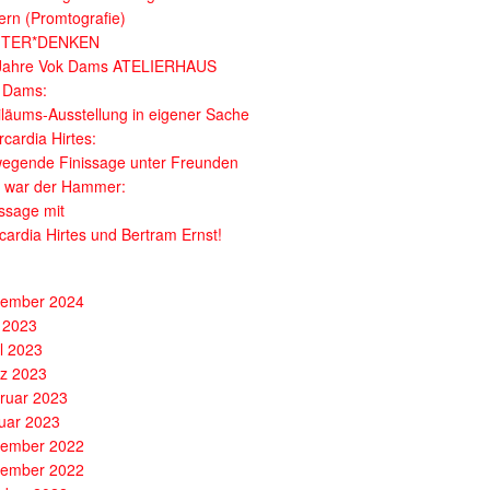
dern (Promtografie)
ITER*DENKEN
Jahre Vok Dams ATELIERHAUS
 Dams:
iläums-Ausstellung in eigener Sache
cardia Hirtes:
egende Finissage unter Freunden
 war der Hammer:
issage mit
cardia Hirtes und Bertram Ernst!
ember 2024
 2023
il 2023
z 2023
ruar 2023
uar 2023
ember 2022
ember 2022