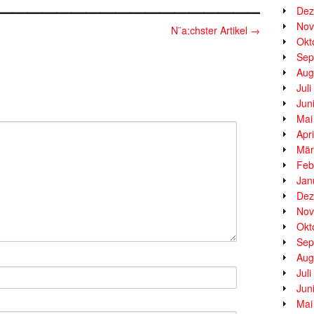
Dez
Nov
N¨a;chster Artikel
→
Okt
Sep
Aug
Jul
Jun
Mai
Apr
Mär
Feb
Jan
Dez
Nov
Okt
Sep
Aug
Jul
Jun
Mai