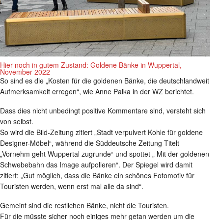
Hier noch in gutem Zustand: Goldene Bänke in Wuppertal,
November 2022
So sind es die „Kosten für die goldenen Bänke, die deutschlandweit
Aufmerksamkeit erregen“, wie Anne Palka in der WZ berichtet.
Dass dies nicht unbedingt positive Kommentare sind, versteht sich
von selbst.
So wird die Bild-Zeitung zitiert „Stadt verpulvert Kohle für goldene
Designer-Möbel“, während die Süddeutsche Zeitung Titelt
„Vornehm geht Wuppertal zugrunde“ und spottet „ Mit der goldenen
Schwebebahn das Image aufpolieren“. Der Spiegel wird damit
zitiert: „Gut möglich, dass die Bänke ein schönes Fotomotiv für
Touristen werden, wenn erst mal alle da sind“.
Gemeint sind die restlichen Bänke, nicht die Touristen.
Für die müsste sicher noch einiges mehr getan werden um die