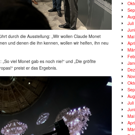
Okt
Sep
Aug
Jul
Jun
führt durch die Ausstellung: „Wir wollen Claude Monet
Mai
nen und denen die ihn kennen, wollen wir helfen, ihn neu
Apr
Mär
Feb
: „So viel Monet gab es noch nie!“ und „Die größte
Jan
pas!“ preist er das Ergebnis.
Dez
Nov
Okt
Sep
Aug
Jul
Jun
Mai
Apr
Mär