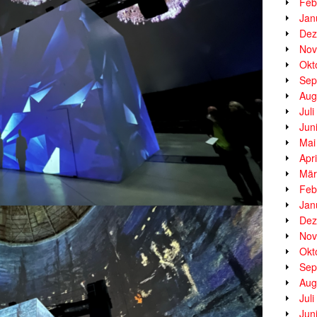
Feb
Jan
Dez
Nov
Okt
Sep
Aug
Jul
Jun
Mai
Apr
Mär
Feb
Jan
Dez
Nov
Okt
Sep
Aug
Jul
Jun