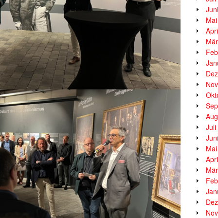
Jun
Mai
Apr
Mär
Feb
Jan
Dez
Nov
Okt
Sep
Aug
Jul
Jun
Mai
Apr
Mär
Feb
Jan
Dez
Nov