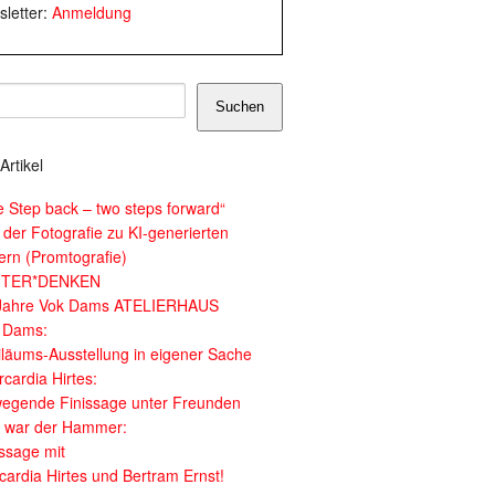
letter:
Anmeldung
Suchen
Artikel
e Step back – two steps forward“
 der Fotografie zu KI-generierten
dern (Promtografie)
ITER*DENKEN
Jahre Vok Dams ATELIERHAUS
 Dams:
iläums-Ausstellung in eigener Sache
cardia Hirtes:
egende Finissage unter Freunden
 war der Hammer:
issage mit
cardia Hirtes und Bertram Ernst!