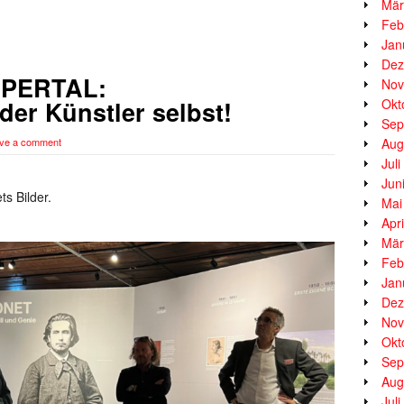
Mär
Feb
Jan
Dez
PERTAL:
Nov
der Künstler selbst!
Okt
Sep
ve a comment
Aug
Jul
Jun
s Bilder.
Mai
Apr
Mär
Feb
Jan
Dez
Nov
Okt
Sep
Aug
Jul