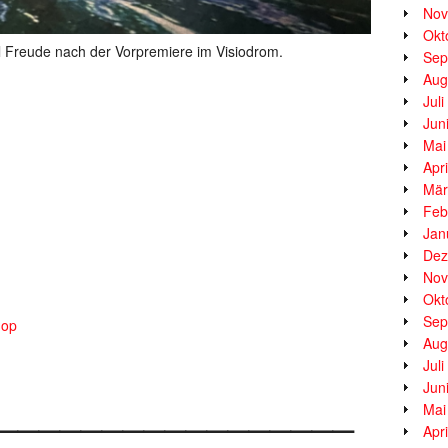
Nov
Okt
eude nach der Vorpremiere im Visiodrom.
Sep
Aug
Jul
Jun
Mai
Apr
Mär
Feb
Jan
Dez
Nov
Okt
Sep
hop
Aug
Jul
Jun
_________________
Mai
Apr