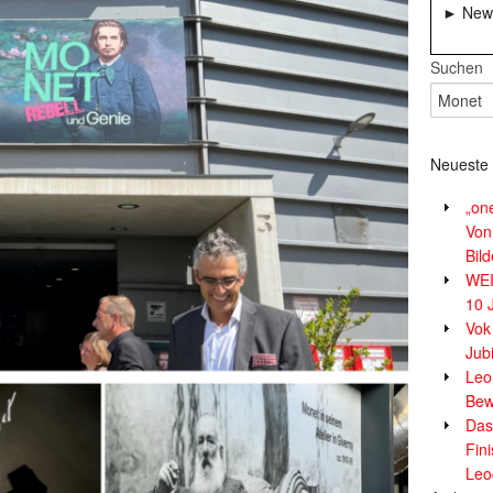
► News
Suchen
Neueste 
„on
Von
Bil
WE
10 
Vok
Jub
Leor
Bew
Das
Fin
Leo