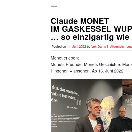
Claude MONET
IM GASKESSEL WUP
… so einzigartig wie 
Posted on
14. Juni 2022
by
Vok Dams
in
Allgemein
|
Lea
Monet erleben:
Monets Freunde. Monets Geschichte. Monet
Hingehen – ansehen. Ab 16. Juni 2022