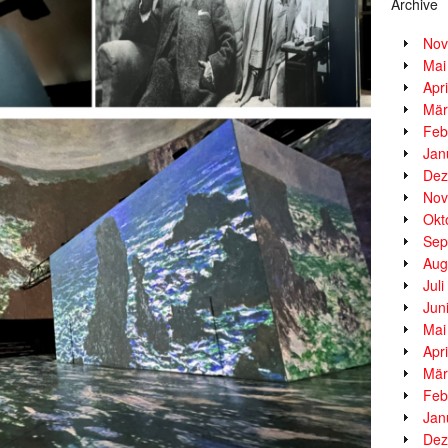
Archive
Nov
Mai
Apr
Mär
Feb
Jan
Dez
Nov
Okt
Sep
Aug
Jul
Jun
Mai
Apr
Mär
Feb
Jan
Dez