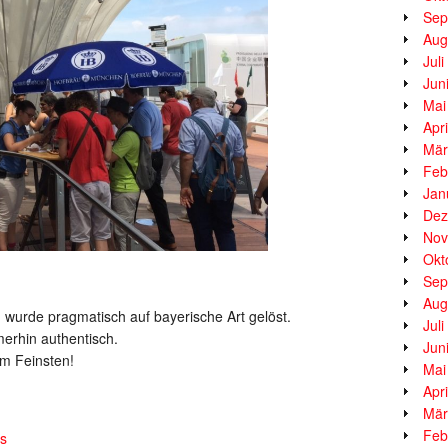
Sep
Aug
Jul
Jun
Mai
Apr
Mär
Feb
Jan
Dez
Nov
Okt
Sep
Aug
 wurde pragmatisch auf bayerische Art gelöst.
Jul
erhin authentisch.
Jun
m Feinsten!
Mai
Apr
Mär
Feb
s