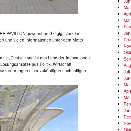
Jun
Mai
Apr
Mär
Feb
Jan
CHE PAVILLON gewohnt großzügig, stark im
Dez
ionen und vielen Informationen unter dem Motto
Nov
Okt
azu: „Deutschland ist das Land der Innovationen.
Sep
ösungsansätze aus Politik, Wirtschaft,
Aug
rausforderungen einer zukünftigen nachhaltigen
Jul
Jun
Mai
Apr
Mär
Feb
Jan
Dez
Nov
Okt