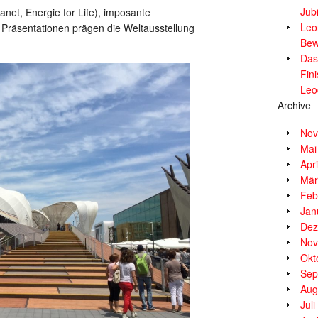
Jub
net, Energie for Life), imposante
Leor
 Präsentationen prägen die Weltausstellung
Bew
Das
Fin
Leo
Archive
Nov
Mai
Apr
Mär
Feb
Jan
Dez
Nov
Okt
Sep
Aug
Jul