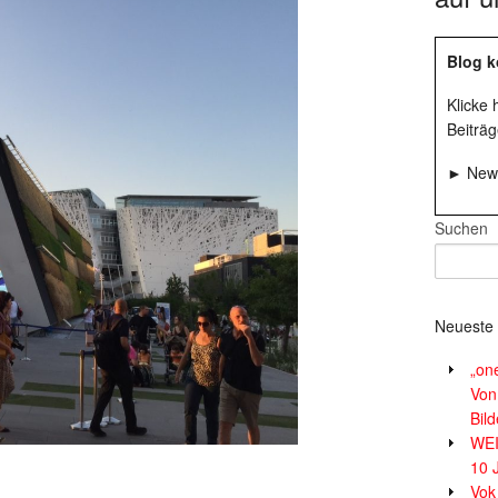
Blog k
Klicke
Beiträg
► News
Suchen
Neueste 
„on
Von
Bil
WE
10 
Vok