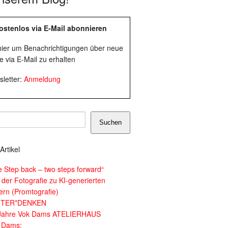
ostenlos via E-Mail abonnieren
 hier um Benachrichtigungen über neue
e via E-Mail zu erhalten
letter:
Anmeldung
Suchen
Artikel
e Step back – two steps forward“
 der Fotografie zu KI-generierten
dern (Promtografie)
ITER*DENKEN
Jahre Vok Dams ATELIERHAUS
 Dams: