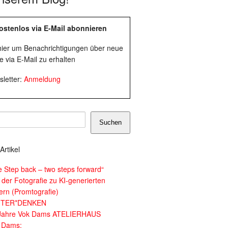
ostenlos via E-Mail abonnieren
 hier um Benachrichtigungen über neue
e via E-Mail zu erhalten
letter:
Anmeldung
Suchen
Artikel
e Step back – two steps forward“
 der Fotografie zu KI-generierten
dern (Promtografie)
ITER*DENKEN
Jahre Vok Dams ATELIERHAUS
 Dams: