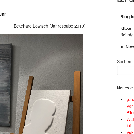
Uhr
Blog k
st.) Eckehard Lowisch (Jahresgabe 2019)
Klicke
Beiträg
► News
Suchen
Neueste 
„on
Von
Bil
WE
10 
Vok