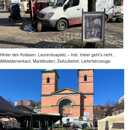
Hinter den Kulissen: Laurentiusplatz – trist, trister geht’s nicht…
Altkleiderverkauf, Marktbuden, Zeltzubehör, Lieferfahrzeuge.