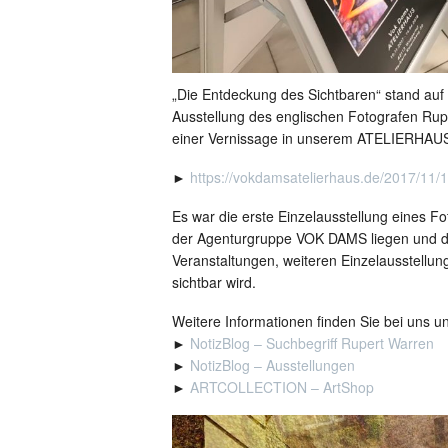
„Die Entdeckung des Sichtbaren“ stand au
Ausstellung des englischen Fotografen Ru
einer Vernissage in unserem ATELIERHAUS
►
https://vokdamsatelierhaus.de/2017/11/1
Es war die erste Einzelausstellung eines F
der Agenturgruppe VOK DAMS liegen und de
Veranstaltungen, weiteren Einzelausstell
sichtbar wird.
Weitere Informationen finden Sie bei uns un
►
NotizBlog – Suchbegriff Rupert Warren
►
NotizBlog – Ausstellungen
►
ARTCOLLECTION – ArtShop