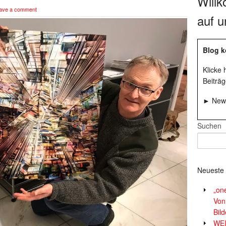
Will
ave a comment
auf u
Blog k
Klicke
Beiträg
► News
Suchen
Neueste 
„on
Von
Bil
WE