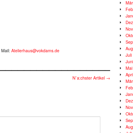
Mär
Feb
Jan
Dez
Nov
Okt
Sep
Aug
 Mail:
Atelierhaus@vokdams.de
Jul
__________________
Jun
Mai
Apr
N¨a;chster Artikel
→
Mär
Feb
Jan
Dez
Nov
Okt
Sep
Aug