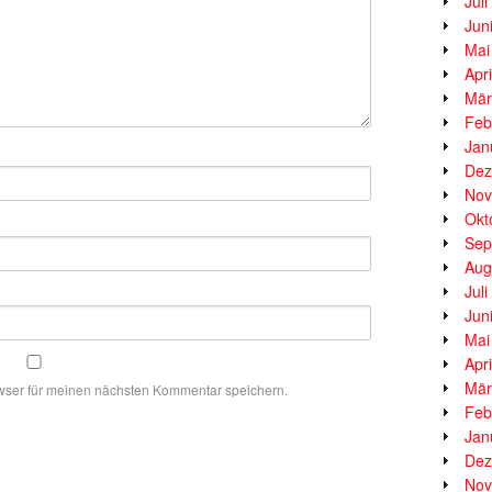
Jul
Jun
Mai
Apr
Mär
Feb
Jan
Dez
Nov
Okt
Sep
Aug
Jul
Jun
Mai
Apr
Mär
wser für meinen nächsten Kommentar speichern.
Feb
Jan
Dez
Nov