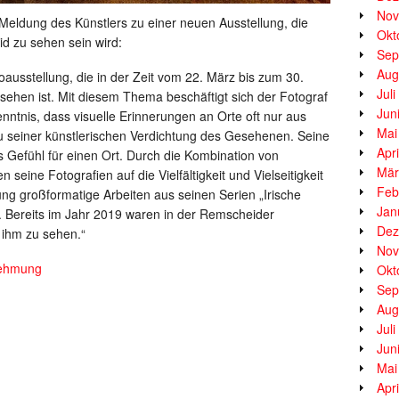
Nov
 Meldung des Künstlers zu einer neuen Ausstellung, die
Okt
d zu sehen sein wird:
Sep
Aug
ausstellung, die in der Zeit vom 22. März bis zum 30.
Jul
 sehen ist. Mit diesem Thema beschäftigt sich der Fotograf
Jun
nntnis, dass visuelle Erinnerungen an Orte oft nur aus
Mai
u seiner künstlerischen Verdichtung des Gesehenen. Seine
Apr
as Gefühl für einen Ort. Durch die Kombination von
Mär
 seine Fotografien auf die Vielfältigkeit und Vielseitigkeit
Feb
lung großformatige Arbeiten aus seinen Serien „Irische
Jan
“. Bereits im Jahr 2019 waren in der Remscheider
Dez
 ihm zu sehen.“
Nov
nehmung
Okt
Sep
Aug
Jul
Jun
Mai
Apr