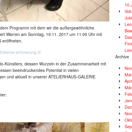
10 
Vok
Jub
Leor
f dem Programm mit dem wir die außergewöhnliche
Bew
pert Warren am Sonntag, 19.11. 2017 um 11:00 Uhr mit
Das
 eröffneten.
Fin
Leo
5/kleine-erinnerung-2/
Archive
oto-Künstlers, dessen Wurzeln in der Zusammenarbeit mit
Nov
ssen beeindruckendes Potential in vielen
Mai
ungen und aktuell in unserer ATELIERHAUS-GALERIE
Apr
Mär
Feb
ter:
Jan
Dez
Nov
Okt
Sep