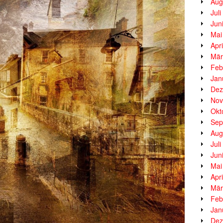
Aug
Jul
Jun
Mai
Apr
Mär
Feb
Jan
Dez
Nov
Okt
Sep
Aug
Jul
Jun
Mai
Apr
Mär
Feb
Jan
Dez