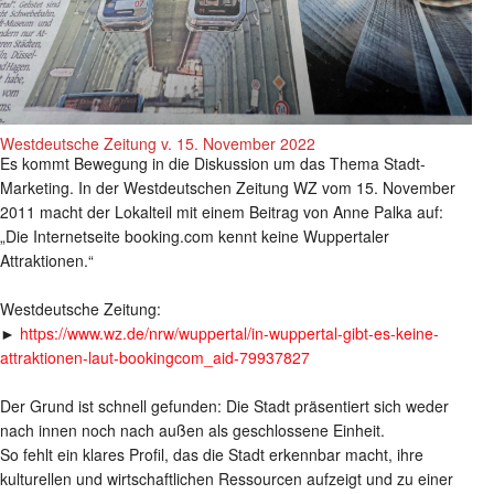
Westdeutsche Zeitung v. 15. November 2022
Es kommt Bewegung in die Diskussion um das Thema Stadt-
Marketing. In der Westdeutschen Zeitung WZ vom 15. November
2011 macht der Lokalteil mit einem Beitrag von Anne Palka auf:
„Die Internetseite booking.com kennt keine Wuppertaler
Attraktionen.“
Westdeutsche Zeitung:
►
https://www.wz.de/nrw/wuppertal/in-wuppertal-gibt-es-keine-
attraktionen-laut-bookingcom_aid-79937827
Der Grund ist schnell gefunden: Die Stadt präsentiert sich weder
nach innen noch nach außen als geschlossene Einheit.
So fehlt ein klares Profil, das die Stadt erkennbar macht, ihre
kulturellen und wirtschaftlichen Ressourcen aufzeigt und zu einer