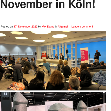
November in Köln!
Posted on
17. November 2022
by
Vok Dams
in
Allgemein
|
Leave a comment